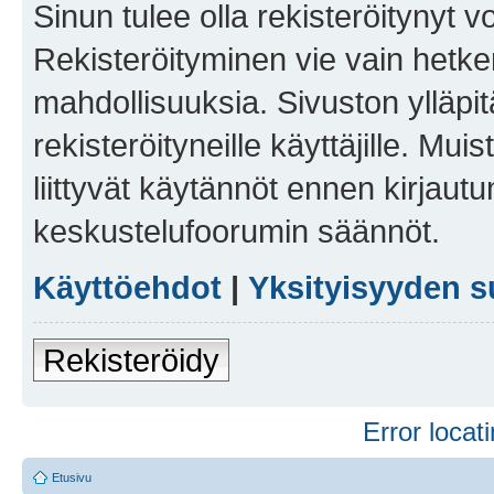
Sinun tulee olla rekisteröitynyt v
Rekisteröityminen vie vain hetken
mahdollisuuksia. Sivuston ylläpit
rekisteröityneille käyttäjille. Mu
liittyvät käytännöt ennen kirjau
keskustelufoorumin säännöt.
Käyttöehdot
|
Yksityisyyden s
Rekisteröidy
Error locati
Etusivu