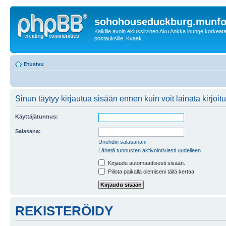
sohohouseduckburg.munf
Kaikille avoin eklussiivinen Aku Ankka lounge korkeatas
postauksille. Kvaak.
Etusivu
Sinun täytyy kirjautua sisään ennen kuin voit lainata kirjoitu
Käyttäjätunnus:
Salasana:
Unohdin salasanani
Lähetä tunnusten aktivointiviesti uudelleen
Kirjaudu automaattisesti sisään.
Piilota paikalla olemiseni tällä kertaa
REKISTERÖIDY