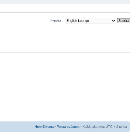
Hyppää:
Henkilökunta
•
Poista evästeet
• Kaikki ajat ovat UTC + 2 tuntia