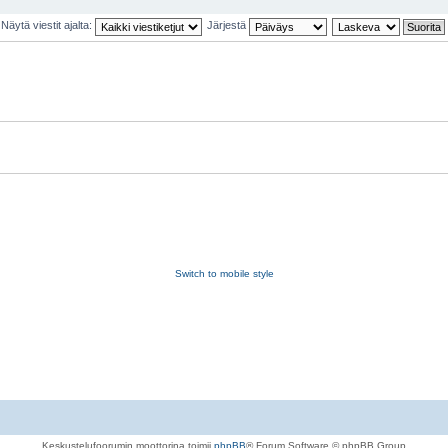
Näytä viestit ajalta:
Järjestä
Switch to mobile style
Keskustelufoorumin moottorina toimii
phpBB
® Forum Software © phpBB Group