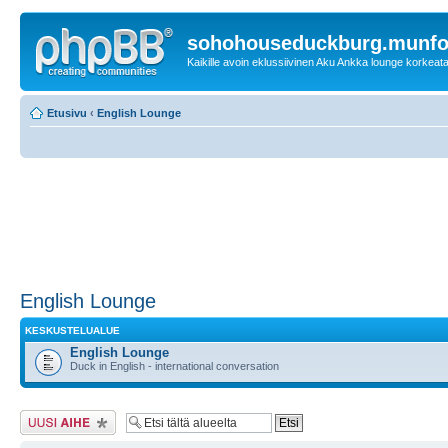
sohohouseduckburg.munf
Kaikille avoin eklussiivinen Aku Ankka lounge korkeata
Etusivu
‹
English Lounge
English Lounge
KESKUSTELUALUE
English Lounge
Duck in English - international conversation
Lähetä uusi viesti