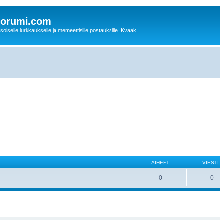
oorumi.com
soiselle lurkkaukselle ja memeettisille postauksille. Kvaak.
AIHEET
VIESTI
0
0