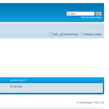
Tarkennettu haku
UKK
Rekisteröidy
Kirjaudu sisään
T
UUSIN VIESTI
Ei viestejä
0 viestiketjua • Sivu
1
/
1