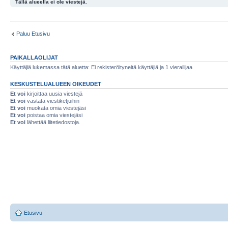
Tällä alueella ei ole viestejä.
Paluu Etusivu
PAIKALLAOLIJAT
Käyttäjiä lukemassa tätä aluetta: Ei rekisteröityneitä käyttäjiä ja 1 vierailijaa
KESKUSTELUALUEEN OIKEUDET
Et voi
kirjoittaa uusia viestejä
Et voi
vastata viestiketjuihin
Et voi
muokata omia viestejäsi
Et voi
poistaa omia viestejäsi
Et voi
lähettää liitetiedostoja.
Etusivu