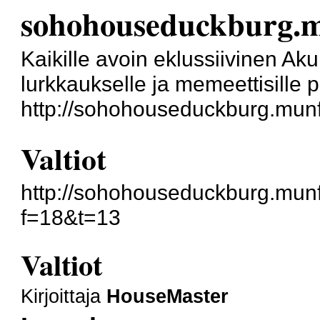
sohohouseduckburg.
Kaikille avoin eklussiivinen Ak
lurkkaukselle ja memeettisille 
http://sohohouseduckburg.mun
Valtiot
http://sohohouseduckburg.mun
f=18&t=13
Valtiot
Kirjoittaja
HouseMaster