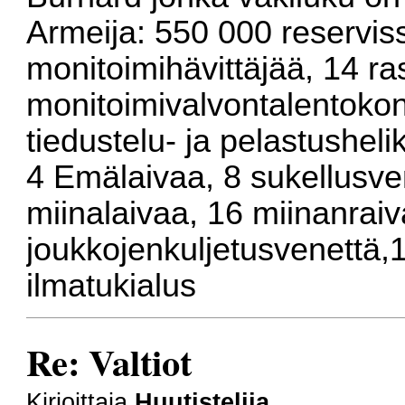
Armeija: 550 000 reservis
monitoimihävittäjää, 14 ra
monitoimivalvontalentokone
tiedustelu- ja pelastusheli
4 Emälaivaa, 8 sukellusve
miinalaivaa, 16 miinanraiv
joukkojenkuljetusvenettä,
ilmatukialus
Re: Valtiot
Kirjoittaja
Huutistelija