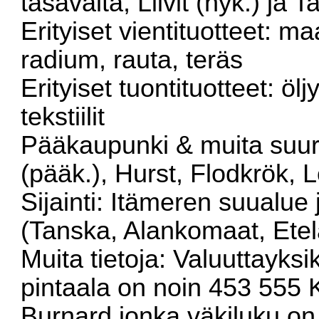
tasavalta, Liivit (nyk.) ja Ta
Erityiset vientituotteet: maa
radium, rauta, teräs
Erityiset tuontituotteet: ö
tekstiilit
Pääkaupunki & muita suur
(pääk.), Hurst, Flodkrök,
Sijainti: Itämeren suualu
(Tanska, Alankomaat, Etel
Muita tietoja: Valuuttayksi
pintaala on noin 453 555
Burnard jonka väkiluku on