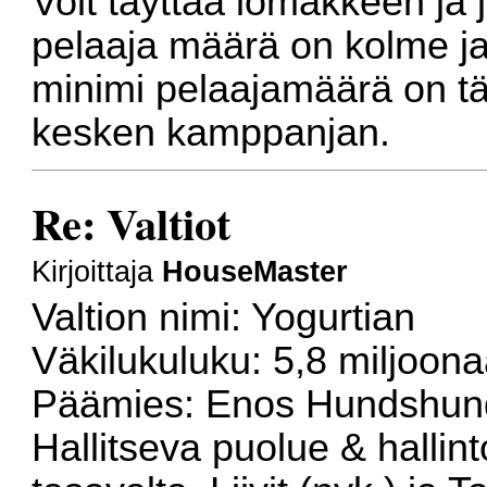
Voit täyttää lomakkeen ja jä
pelaaja määrä on kolme ja p
minimi pelaajamäärä on täy
kesken kamppanjan.
Re: Valtiot
Kirjoittaja
HouseMaster
Valtion nimi: Yogurtian
Väkilukuluku: 5,8 miljoon
Päämies: Enos Hundshun
Hallitseva puolue & hallin